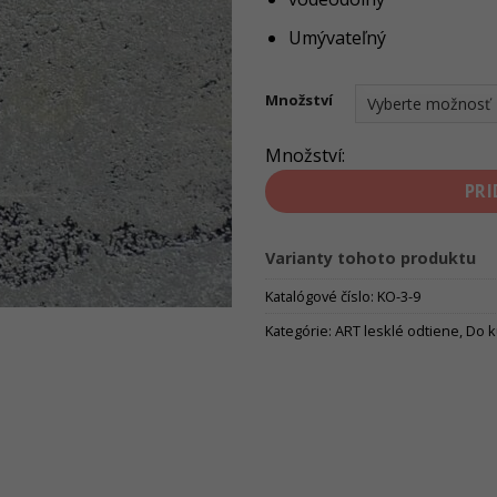
Umývateľný
Množství
Množství:
PRI
Varianty tohoto produktu
Katalógové číslo:
KO-3-9
Kategórie:
ART lesklé odtiene
,
Do k