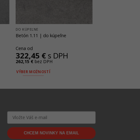
DO KÚPEĽNE
Betón 1.11 | do kúpeľne
Cena od
322,45
€
s DPH
262,15
€
bez DPH
VÝBER MOŽNOSTÍ
Tento
produkt
má
viacero
variantov.
Možnosti
si
môžete
CHCEM NOVINKY NA EMAIL
vybrať