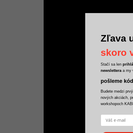
Zľava u
skoro v
Stačí sa len
prihl
newslettera
a my 
pošleme kód
Budete medzi prvým
nových akciách, p
workshopoch KAB