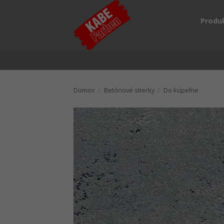
Skip
to
Produ
content
Domov
/
Betónové stierky
/
Do kúpeľne