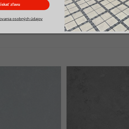
ískať zľavu
ovania
osobných údajov