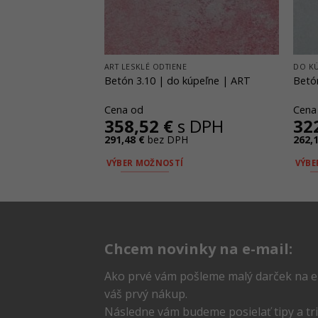
ESKOVÉ ODTIENE
ART LESKLÉ ODTIENE
DO K
peľne
Betón 3.10 | do kúpeľne | ART
Betó
Cena od
Cena
 DPH
358,52
€
s DPH
32
291,48
€
bez DPH
262,
VÝBER MOŽNOSTÍ
VÝBE
Tento
Tent
produkt
prod
má
má
viacero
viace
Chcem novinky na e-mail:
variantov.
varia
Možnosti
Možn
Ako prvé vám pošleme malý darček na e
si
si
váš prvý nákup.
môžete
môže
Následne vám budeme posielať tipy a trik
vybrať
vybra