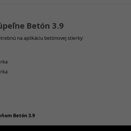
úpeľne Betón 3.9
rebnú na aplikáciu betónovej stierky:
erka
erka
ieňom Betón 3.9