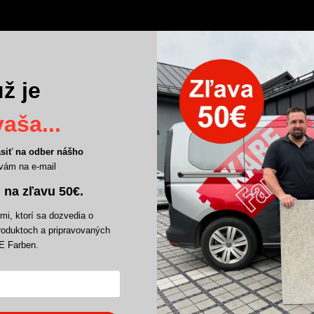
ž je
aša...
ásiť na odber nášho
vám na e-mail
 na zľavu 50€
.
i, ktorí sa dozvedia o
roduktoch a pripravovaných
E Farben.