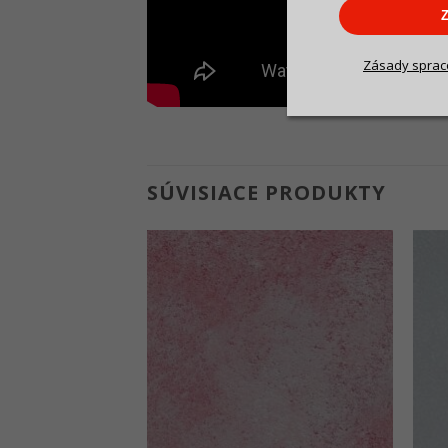
Z
Zásady
s
prac
SÚVISIACE PRODUKTY