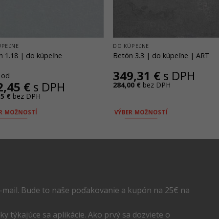
ÚPEĽNE
DO KÚPEĽNE
n 1.18 | do kúpeľne
Betón 3.3 | do kúpeľne | ART
349,31
€
s DPH
 od
2,45
€
s DPH
284,00
€
bez DPH
15
€
bez DPH
R MOŽNOSTÍ
VÝBER MOŽNOSTÍ
o
Tento
ukt
produkt
má
ro
viacero
ntov.
variantov.
osti
Možnosti
-mail. Bude to naše poďakovanie a kupón na 25€ na
si
te
môžete
y týkajúce sa aplikácie. Ako prvý sa dozviete o
ť
vybrať