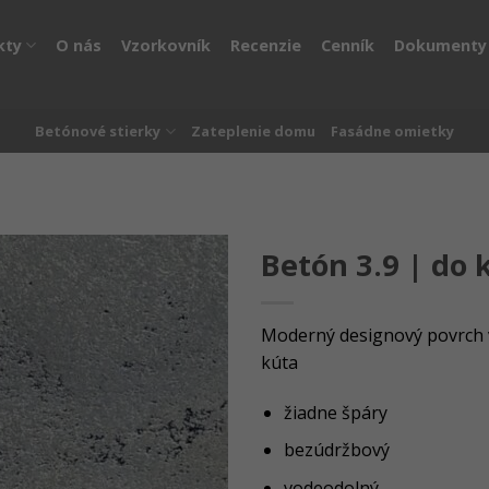
kty
O nás
Vzorkovník
Recenzie
Cenník
Dokumenty
Betónové stierky
Zateplenie domu
Fasádne omietky
Betón 3.9 | do 
Moderný designový povrch 
kúta
žiadne špáry
bezúdržbový
vodeodolný