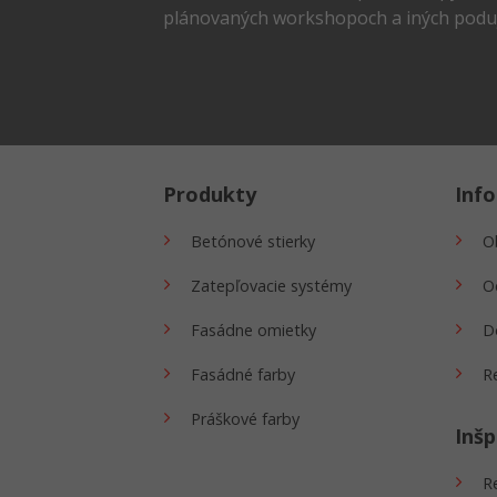
na
na
plánovaných workshopoch a iných poduj
stránke
strán
produktu.
produ
Produkty
Inf
Betónové stierky
O
Zatepľovacie systémy
O
Fasádne omietky
D
Fasádné farby
R
Práškové farby
Inšp
R