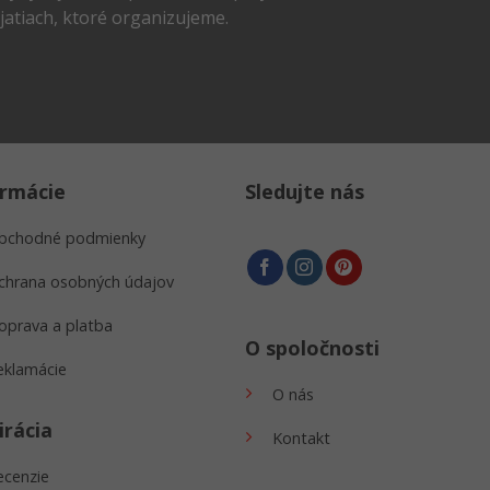
na
atiach, ktoré organizujeme.
ke
stránke
ktu.
produktu.
ormácie
Sledujte nás
bchodné podmienky
chrana osobných údajov
oprava a platba
O spoločnosti
eklamácie
O nás
irácia
Kontakt
ecenzie