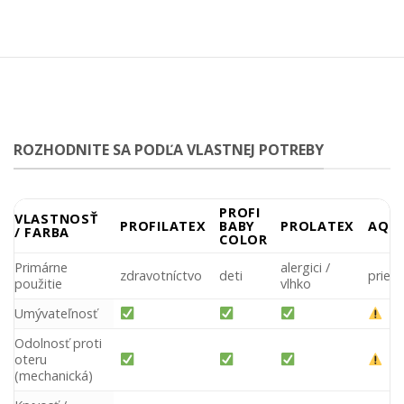
ROZHODNITE SA PODĽA VLASTNEJ POTREBY
PROFI
VLASTNOSŤ
PROFILATEX
BABY
PROLATEX
AQU
/ FARBA
COLOR
Primárne
alergici /
zdravotníctvo
deti
pried
použitie
vlhko
Umývateľnosť
Odolnosť proti
oteru
(mechanická)