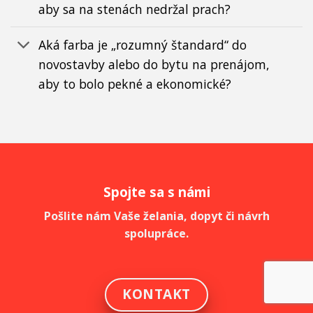
aby sa na stenách nedržal prach?
Aká farba je „rozumný štandard“ do
novostavby alebo do bytu na prenájom,
aby to bolo pekné a ekonomické?
Spojte sa s námi
Pošlite nám Vaše želania, dopyt či návrh
spolupráce.
KONTAKT