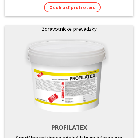
Odolnosť proti oteru
Zdravotnícke prevádzky
PROFILATEX
Špeciálna extrémne odolná latexová farba pre