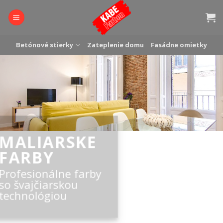
Skip
to
content
Betónové stierky
Zateplenie domu
Fasádne omietky
MALIARSKE
FARBY
Profesionálne farby
so švajčiarskou
technológiou