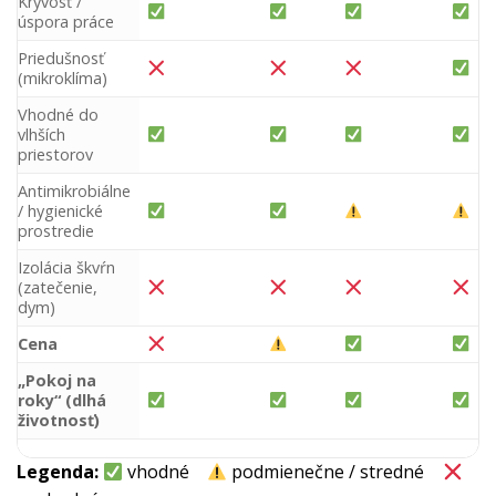
Kryvosť /
úspora práce
Priedušnosť
(mikroklíma)
Vhodné do
vlhších
priestorov
Antimikrobiálne
/ hygienické
prostredie
Izolácia škvŕn
(zatečenie,
dym)
Cena
„Pokoj na
roky“ (dlhá
životnosť)
Legenda:
vhodné
podmienečne / stredné