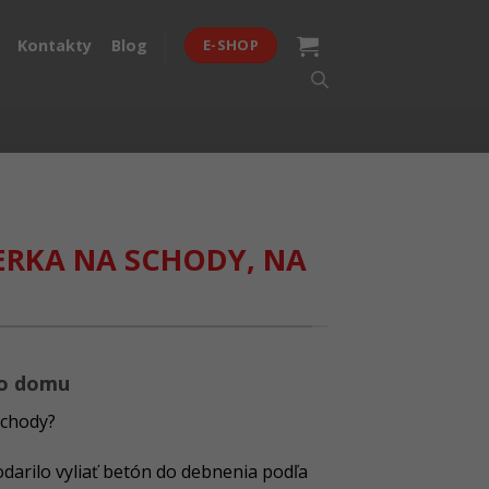
Kontakty
Blog
E-SHOP
ERKA NA SCHODY, NA
ho domu
schody?
darilo vyliať betón do debnenia podľa