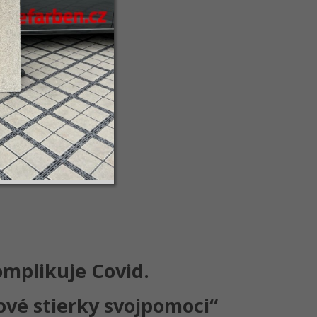
mplikuje Covid.
ové stierky svojpomoci“