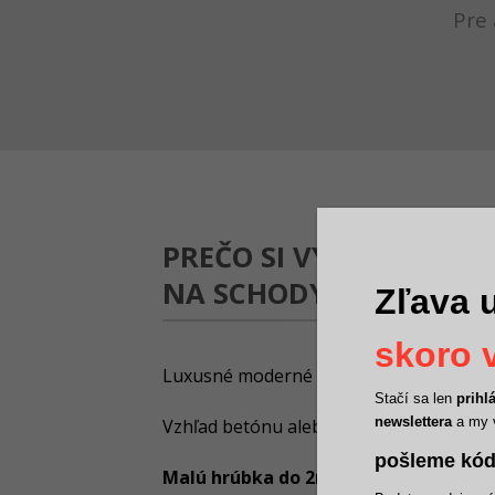
Pre 
PREČO SI VYBRAŤ BETÓ
NA SCHODY A SCHODIS
Zľava u
skoro v
Luxusné moderné povrchy.
Stačí sa len
prihl
newslettera
a my 
Vzhľad betónu alebo kameňa.
pošleme kód
Malú hrúbka do 2mm.