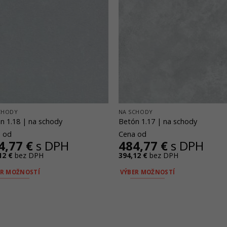
CHODY
NA SCHODY
n 1.18 | na schody
Betón 1.17 | na schody
 od
Cena od
4,77
€
s DPH
484,77
€
s DPH
12
€
bez DPH
394,12
€
bez DPH
ER MOŽNOSTÍ
VÝBER MOŽNOSTÍ
o
Tento
ukt
produkt
má
ero
viacero