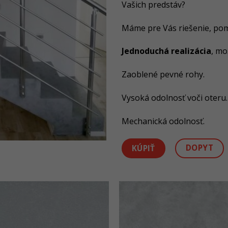
Vašich predstáv?
Máme pre Vás riešenie, pom
Jednoduchá realizácia
, m
Zaoblené pevné rohy.
Vysoká odolnosť voči oteru.
Mechanická odolnosť.
DOPYT
KÚPIŤ