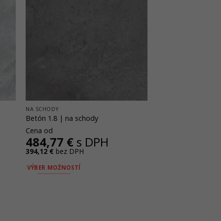
NA SCHODY
Betón 1.8 | na schody
Cena od
484,77
€
s DPH
394,12
€
bez DPH
VÝBER MOŽNOSTÍ
Tento
produkt
má
viacero