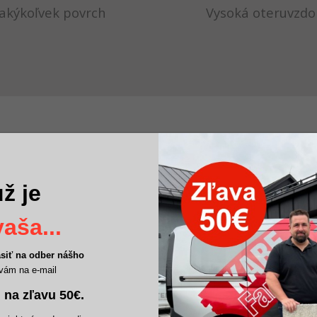
akýkoľvek povrch
Vysoká oteruvzdo
NOVÚ STIERKU
KO?
ž je
aša...
ásiť na odber nášho
vám na e-mail
 na zľavu 50€
.