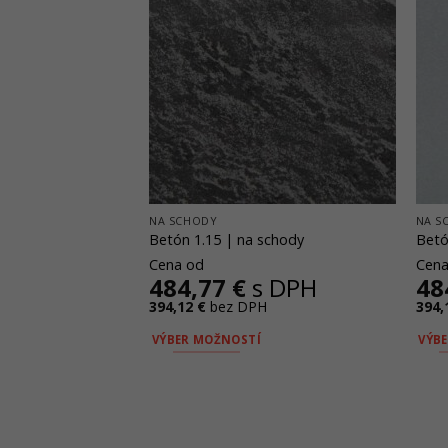
NA SCHODY
NA S
Betón 1.15 | na schody
Betó
Cena od
Cena
484,77
€
s DPH
48
394,12
€
bez DPH
394,
VÝBER MOŽNOSTÍ
VÝB
Tento
Tent
produkt
prod
má
má
viacero
viac