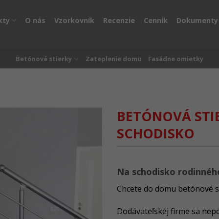
kty
O nás
Vzorkovník
Recenzie
Cenník
Dokumenty
Betónové stierky
Zateplenie domu
Fasádne omietky
BETÓNOVÁ STI
SCHODISKO
Na schodisko rodinné
Chcete do domu betónové 
Dodávateľskej firme sa nepo