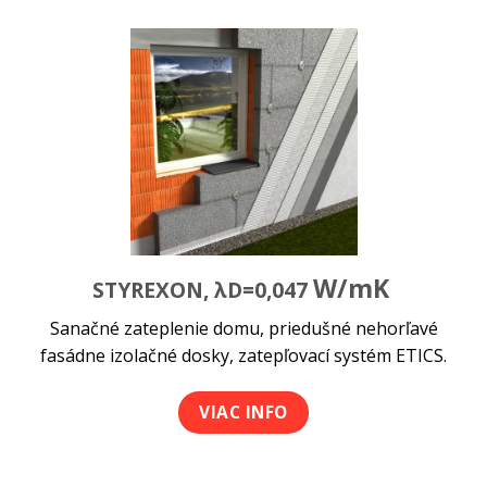
W/mK
STYREXON, λD=0,047
Sanačné zateplenie domu, priedušné nehorľavé
fasádne izolačné dosky, zatepľovací systém ETICS.
VIAC INFO