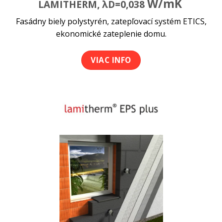
W/mK
LAMITHERM, λD=0,038
Fasádny biely polystyrén, zatepľovací systém ETICS,
ekonomické zateplenie domu.
VIAC INFO