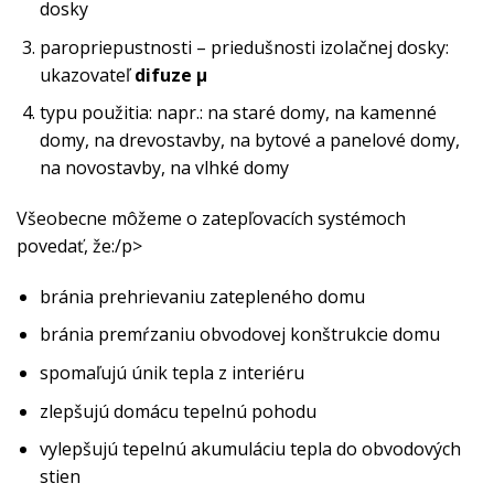
dosky
paropriepustnosti – priedušnosti izolačnej dosky:
ukazovateľ
difuze μ
typu použitia: napr.: na staré domy, na kamenné
domy, na drevostavby, na bytové a panelové domy,
na novostavby, na vlhké domy
Všeobecne môžeme o zatepľovacích systémoch
povedať, že:/p>
bránia prehrievaniu zatepleného domu
bránia premŕzaniu obvodovej konštrukcie domu
spomaľujú únik tepla z interiéru
zlepšujú domácu tepelnú pohodu
vylepšujú tepelnú akumuláciu tepla do obvodových
stien