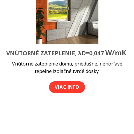
W/mK
VNÚTORNÉ ZATEPLENIE,
λD=0,047
Vnútorné zateplenie domu, priedušné, nehorľavé
tepelne izolačné tvrdé dosky.
VIAC INFO