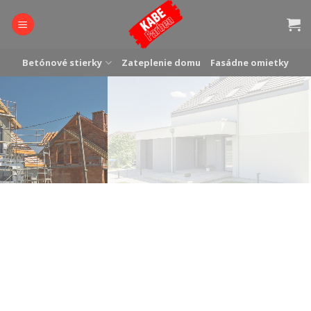
Skip
to
content
Betónové stierky
Zateplenie domu
Fasádne omietky
ZATEPĽOVACIE
SYSTÉMY
ETICS systémové
riešenia