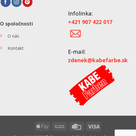
Infolinka:
+421 907 422 017
O spoločnosti
O nás
Kontakt
E-mail:
zdenek@kabefarbe.sk
Apple
Bank
Credit
Visa
Pay
Transfer
Card