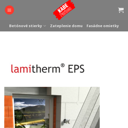
Skip
to
content
Betónové stierky
Zateplenie domu
Fasádne omietky