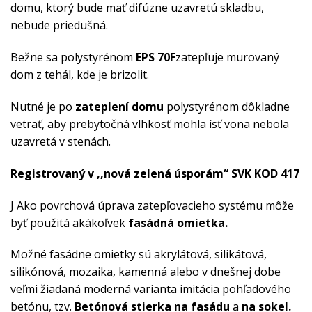
domu, ktorý bude mať difúzne uzavretú skladbu,
nebude priedušná.
Bežne sa polystyrénom
EPS 70F
zatepľuje murovaný
dom z tehál, kde je brizolit.
Nutné je po
zateplení domu
polystyrénom dôkladne
vetrať, aby prebytočná vlhkosť mohla ísť vona nebola
uzavretá v stenách.
Registrovaný v ,,nová zelená úsporám“ SVK KOD 417
J Ako povrchová úprava zatepľovacieho systému môže
byť použitá akákoľvek
fasádná omietka.
Možné fasádne omietky sú akrylátová, silikátová,
silikónová, mozaika, kamenná alebo v dnešnej dobe
veľmi žiadaná moderná varianta imitácia pohľadového
betónu, tzv.
Betónová stierka na fasádu
a
na sokel.