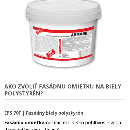
AKO ZVOLIŤ FASÁDNU OMIETKU NA BIELY
POLYSTYRÉN?
EPS 70F | Fasádny biely polystyrén
Fasádna omietka
nesmie mať veľkú pohltivosť svetla.
(tj nesmí být extra tmavá)