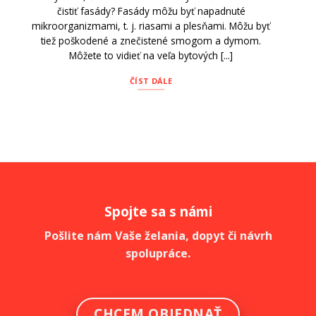
čistiť fasády? Fasády môžu byť napadnuté
mikroorganizmami, t. j. riasami a plesňami. Môžu byť
tiež poškodené a znečistené smogom a dymom.
Môžete to vidieť na veľa bytových [...]
ČÍST DÁLE
Spojte sa s námi
Pošlite nám Vaše želania, dopyt či návrh
spolupráce.
CHCEM OBJEDNAŤ