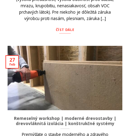
mrazu, krupobitiu, nenasiakavosť, obsah VOC
prchavých látok). Pre niekoho je dôležitá záruka
výrobcu proti riasám, plesniam, záruka [...]
ČÍST DÁLE
27
feb
Remeselný workshop | moderné drevostavby |
drevovláknitá izolácia | konštrukčné systémy
Premýšľate o stavbe moderného a zdravého