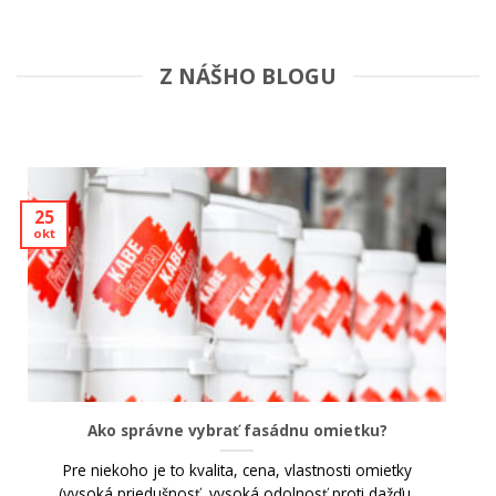
Z NÁŠHO BLOGU
25
okt
Ako správne vybrať fasádnu omietku?
Pre niekoho je to kvalita, cena, vlastnosti omietky
(vysoká priedušnosť, vysoká odolnosť proti dažďu,