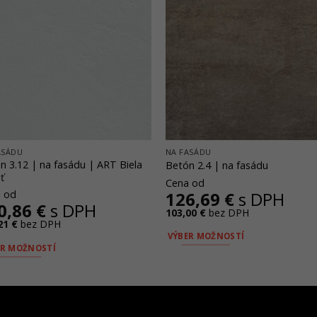
ASÁDU
NA FASÁDU
n 3.12 | na fasádu | ART Biela
Betón 2.4 | na fasádu
ť
Cena od
126,69
€
s DPH
 od
0,86
€
s DPH
103,00
€
bez DPH
21
€
bez DPH
VÝBER MOŽNOSTÍ
ER MOŽNOSTÍ
Tento
o
produkt
ukt
má
viacero
ero