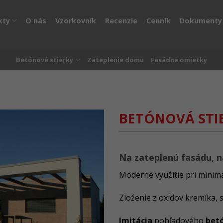
kty
O nás
Vzorkovník
Recenzie
Cenník
Dokumenty
Betónové stierky
Zateplenie domu
Fasádne omietky
BETÓNOVÁ STI
Na zateplenú fasádu, n
Moderné využitie pri minim
Zloženie z oxidov kremíka, s
Imitácia
pohľadového
bet