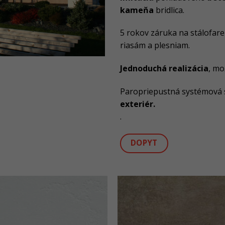
kameňa
bridlica.
5 rokov záruka na stálofare
riasám a plesniam.
Jednoduchá realizácia
, m
Paropriepustná systémová
exteriér.
.
DOPYT