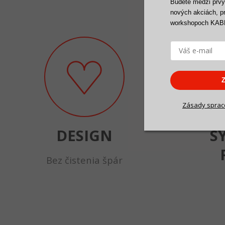
Budete medzi prvým
nových akciách, p
workshopoch KAB
Z
Zásady
s
prac
DESIGN
S
Bez čistenia špár