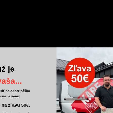
ž je
aša...
ásiť na odber nášho
vám na e-mail
 na zľavu 50€
.
VÝHODY