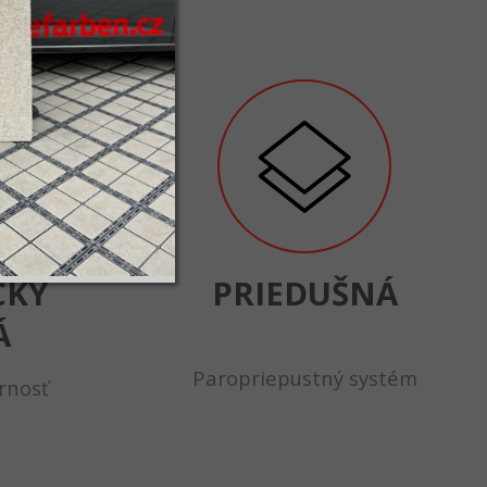
CKY
PRIEDUŠNÁ
Á
Paropriepustný systém
rnosť