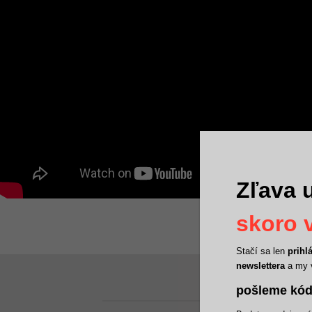
Zľava u
skoro v
Stačí sa len
prihl
newslettera
a my 
pošleme kód