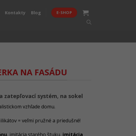
Kontakty
Blog
E-SHOP
ERKA NA FASÁDU
a zatepľovací systém, na sokel
alistickom vzhľade domu.
ilikátov = veľmi pružné a priedušné!
ónu
, imitácia starého štuku,
imitácia