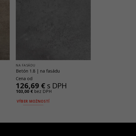
NA FASÁDU
Betón 1.8 | na fasádu
Cena od
126,69
€
s DPH
103,00
€
bez DPH
VÝBER MOŽNOSTÍ
Tento
produkt
má
viacero