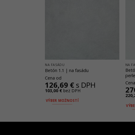
NA FASÁDU
NA F
Betó
asádu
Betón 1.1 | na fasádu
perle
Cena od
 DPH
126,69
€
s DPH
Cena
27
H
103,00
€
bez DPH
220,
VÝBER MOŽNOSTÍ
VÝB
Tento
Tent
produkt
prod
má
má
viacero
viac