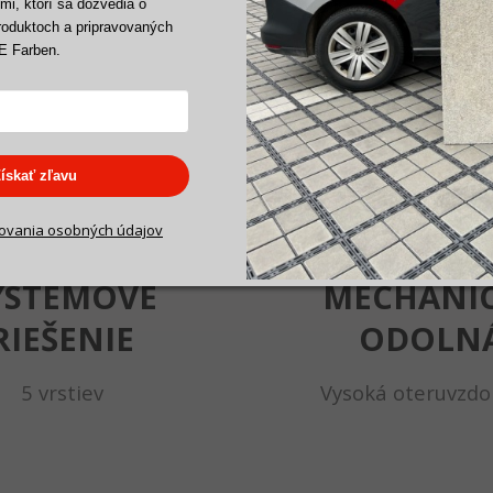
i, ktorí sa dozvedia o
roduktoch a pripravovaných
E Farben.
ískať zľavu
ovania
osobných údajov
YSTÉMOVÉ
MECHANI
RIEŠENIE
ODOLN
5 vrstiev
Vysoká oteruvzdo