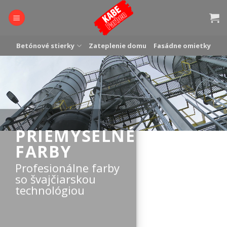
Skip
to
content
Betónové stierky
Zateplenie domu
Fasádne omietky
PRIEMYSELNÉ
FARBY
Profesionálne farby
so švajčiarskou
technológiou