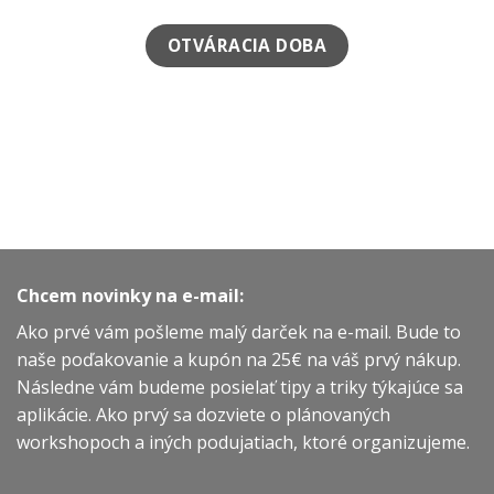
OTVÁRACIA DOBA
Chcem novinky na e-mail:
Ako prvé vám pošleme malý darček na e-mail. Bude to
naše poďakovanie a kupón na 25€ na váš prvý nákup.
Následne vám budeme posielať tipy a triky týkajúce sa
aplikácie. Ako prvý sa dozviete o plánovaných
workshopoch a iných podujatiach, ktoré organizujeme.