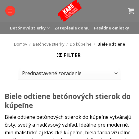
Skip
to
content
Betónové stierky
Zateplenie domu
Fasádne omietky
Domov
/
Betónové stierky
/
Do kúpeľne
/
Biele odtiene
FILTER
Biele odtiene betónových stierok do
kúpeľne
Biele odtiene betónových stierok do kúpeľne vytvárajú
čistý, svetlý a nadčasový vzhľad. Ideálne pre moderné,
minimalistické aj klasické kúpeľne, biela farba vizuálne