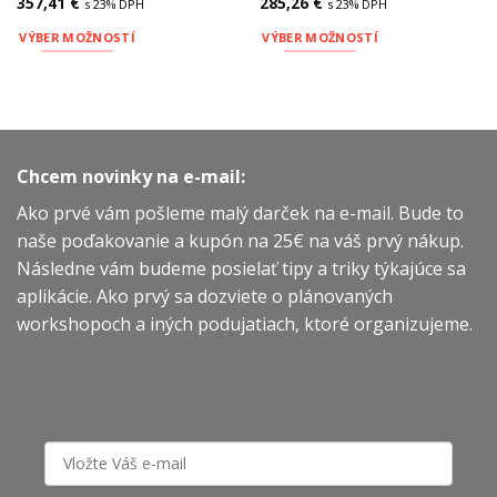
357,41
€
285,26
€
s 23% DPH
s 23% DPH
VÝBER MOŽNOSTÍ
VÝBER MOŽNOSTÍ
Tento
Tento
produkt
produkt
má
má
viacero
viacero
variantov.
variantov.
Chcem novinky na e-mail:
Možnosti
Možnosti
si
si
Ako prvé vám pošleme malý darček na e-mail. Bude to
môžete
môžete
naše poďakovanie a kupón na 25€ na váš prvý nákup.
vybrať
vybrať
Následne vám budeme posielať tipy a triky týkajúce sa
na
na
aplikácie. Ako prvý sa dozviete o plánovaných
stránke
stránke
produktu.
produktu.
workshopoch a iných podujatiach, ktoré organizujeme.