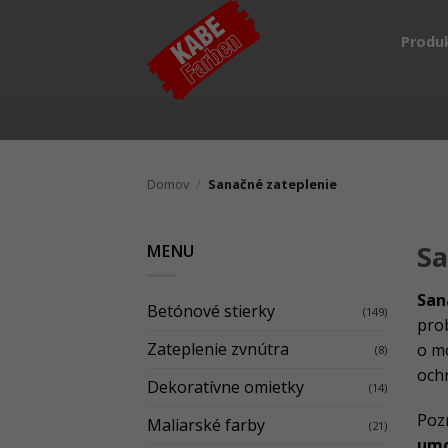
Skip
to
Produ
content
Domov
/
Sanačné zateplenie
Sa
MENU
San
Betónové stierky
(149)
pro
Zateplenie zvnútra
o m
(8)
och
Dekoratívne omietky
(14)
Poz
Maliarské farby
(21)
umo