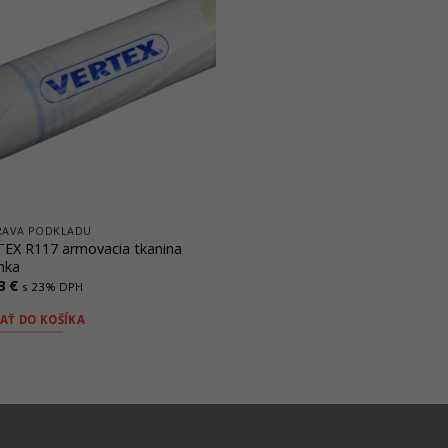
osti
Možnosti
si
ete
môžete
ať
vybrať
na
nke
stránke
uktu.
produktu.
RAVA PODKLADU
EX R117 armovacia tkanina
inka
43
€
s 23% DPH
AŤ DO KOŠÍKA