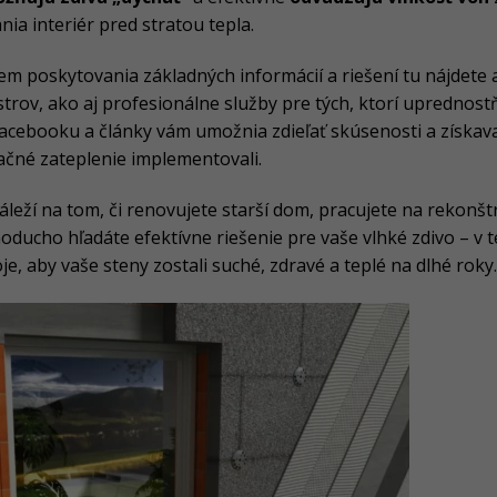
nia interiér pred stratou tepla.
m poskytovania základných informácií a riešení tu nájdete 
trov, ako aj profesionálne služby pre tých, ktorí uprednost
acebooku a články vám umožnia zdieľať skúsenosti a získavať
ačné zateplenie implementovali.
leží na tom, či renovujete starší dom, pracujete na rekonšt
oducho hľadáte efektívne riešenie pre vaše vlhké zdivo – v 
je, aby vaše steny zostali suché, zdravé a teplé na dlhé roky.