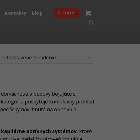
Kontakty
Blog
E-SHOP
 domácnosti a budovy bojujúce s
 kategória poskytuje komplexný prehľad
špecificky navrhnuté na obnovu a
e
kapilárne aktívnych systémov
, ktoré
z muriva, zatiaľ čo zároveň izolujú a