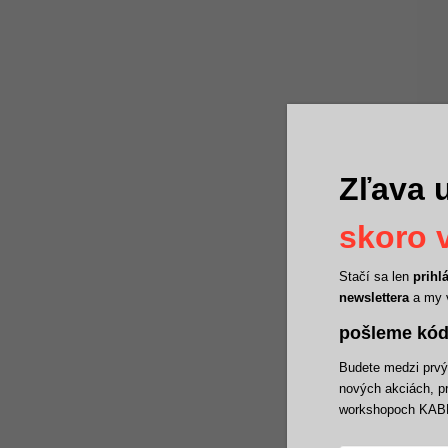
Zľava u
SANA
LEPS
| le
skoro v
Izol
19,
Stačí sa len
prihl
PRID
newslettera
a my 
pošleme kód
Budete medzi prvým
nových akciách, p
workshopoch KAB