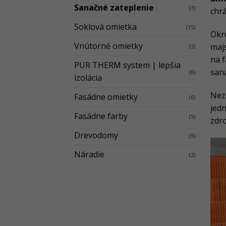
Sanačné zateplenie
(7)
chrá
Soklová omietka
(15)
Okre
Vnútorné omietky
majs
(3)
na f
PUR THERM system | lepšia
san
(6)
izolácia
Nezá
Fasádne omietky
(6)
jedn
Fasádne farby
(5)
zdro
Drevodomy
(5)
Náradie
(2)