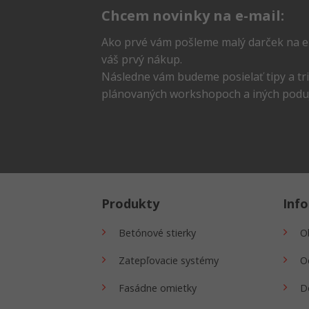
Chcem novinky na e-mail:
Ako prvé vám pošleme malý darček na e
váš prvý nákup.
Následne vám budeme posielať tipy a trik
plánovaných workshopoch a iných poduj
Produkty
Inf
Betónové stierky
O
Zatepľovacie systémy
O
Fasádne omietky
D