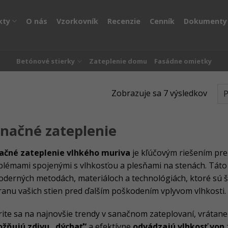
kty
O nás
Vzorkovník
Recenzie
Cenník
Dokumenty
Betónové stierky
Zateplenie domu
Fasádne omietky
Zobrazuje sa 7 výsledkov
načné zateplenie
ačné zateplenie vlhkého muriva
je kľúčovým riešením pre
blémami spojenými s vlhkosťou a plesňami na stenách. Táto
oderných metodách, materiáloch a technológiách, ktoré sú 
ranu vašich stien pred ďalším poškodením vplyvom vlhkosti.
rite sa na najnovšie trendy v sanačnom zateplovaní, vrátan
žňujú zdivu „dýchať“
a efektívne
odvádzajú vlhkosť von