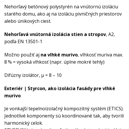
Nehorľavý betónový polystyrén na vnútornú izoláciu
starého domu, ako aj na izoláciu pivničných priestorov
alebo únikových ciest.
Nehorľavá vnútorná izolácia stien a stropov
, A2,
podľa EN 13501-1
Možno použiť aj
na vlhké murivo
, vlhkosť muriva max.
8 % = vysoká vlhkosť (napr. úplne mokré tehly)
Difúzny izolátor, μ = 8 – 10
Exteriér | Styrcon, ako izolácia fasády pre vlhké
murivo
Je vonkajší tepelnoizolačný kompozitný systém (ETICS).
Jednotlivé komponenty sú koordinované tak, aby tvorili
harmonický celok.