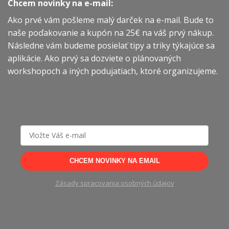
Chcem novinky na e-mail:
variantov.
variantov.
Ako prvé vám pošleme malý darček na e-mail. Bude to
Možnosti
Možnosti
si
si
naše poďakovanie a kupón na 25€ na váš prvý nákup.
môžete
môžete
Následne vám budeme posielať tipy a triky týkajúce sa
vybrať
vybrať
aplikácie. Ako prvý sa dozviete o plánovaných
na
na
workshopoch a iných podujatiach, ktoré organizujeme.
stránke
stránke
produktu.
produktu.
CHCEM NOVINKY NA EMAIL
Zásady spracovania osobných údajov