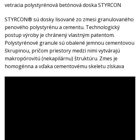
vetracia polystyrénová betónová doska STYRCON
STYRCON® sú dosky lisované zo zmesi granulovaného
penového polystyrénu a cementu. Technologický
postup výroby je chránený vlastným patentom.
Polystyrénové granule sú obalené jemnou cementovou
škrupinou, pričom priestory medzi nimi vytvárajú
makropórovitú (nekapilárnu) štruktúru. Zmes je
homogénna a vďaka cementovému skeletu získava