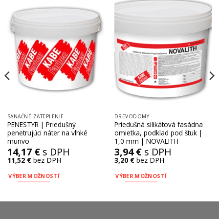
SANAČNÉ ZATEPLENIE
DREVODOMY
PENESTYR | Priedušný
Priedušná silikátová fasádna
penetrujúci náter na vlhké
omietka, podklad pod štuk |
murivo
1,0 mm | NOVALITH
14,17
€
s DPH
3,94
€
s DPH
11,52
€
bez DPH
3,20
€
bez DPH
VÝBER MOŽNOSTÍ
VÝBER MOŽNOSTÍ
Tento
Tento
produkt
produkt
má
má
viacero
viacero