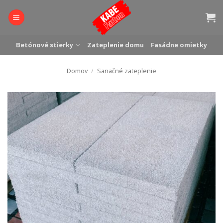
Skip
to
content
Betónové stierky
Zateplenie domu
Fasádne omietky
Domov
/
Sanačné zateplenie