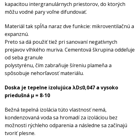
kapacitou intergranulárnych priestorov, do ktorých
môžu vodné pary voľne difundovať.
Materiál tak spĺňa naraz dve funkcie: mikroventilačnú a
expanznú.
Preto sa dá použiť tiež pri sanovaní negatívnych
prejavov vlhkého muriva. Cementová škrupina oddeľuje
od seba granule
polystyrénu, čím zabraňuje šíreniu plameňa a
spôsobuje nehorľavosť materiálu.
Doska je tepelne izolujúca λD≤0,047 a vysoko
priedušná μ = 8-10
Bežná tepelná izolácia túto vlastnosť nemá,
kondenzovaná voda sa hromadí za izoláciou bez
možnosti rýchleho odparenia a následne sa začínajú
tvoriť plesne.