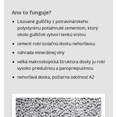
Ano to funguje?
Lisované guľôčky z potravinárskeho
polystyrénu potiahnuté cementom, ktorý
okolo guľôčok vytvorí tenkú vrstvu
cement robí izolačnú dosku nehorľavou
náhrada minerálnej vlny
veľká makroskopická štruktúra dosky ju robí
vysoko priedušnou a paropriepustnou
nehorľavá doska, požiarna odolnosť A2