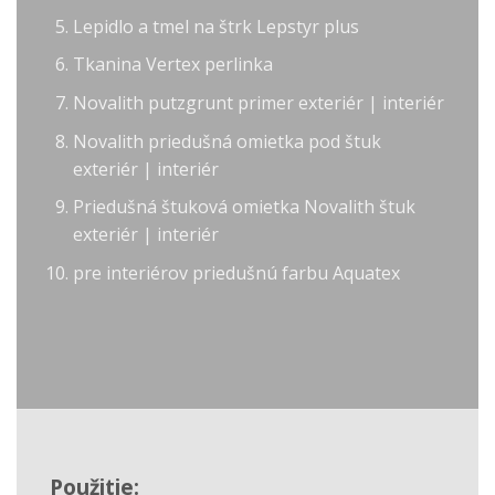
Lepidlo a tmel na štrk Lepstyr plus
Tkanina Vertex perlinka
Novalith putzgrunt primer exteriér | interiér
Novalith priedušná omietka pod štuk
exteriér | interiér
Priedušná štuková omietka Novalith štuk
exteriér | interiér
pre interiérov priedušnú farbu Aquatex
Použitie: