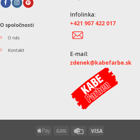
Infolinka:
+421 907 422 017
O spoločnosti
O nás
Kontakt
E-mail:
zdenek@kabefarbe.sk
Apple
Bank
Credit
Visa
Pay
Transfer
Card