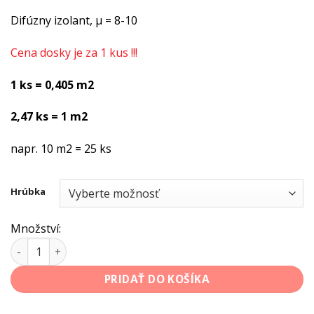
Difúzny izolant, μ = 8-10
Cena dosky je za 1 kus !!!
1 ks = 0,405 m2
2,47 ks = 1 m2
napr. 10 m2 = 25 ks
Hrúbka
Množství:
množstvo Sanačná tepelnoizolačná doska STYRCON pre ext
PRIDAŤ DO KOŠÍKA