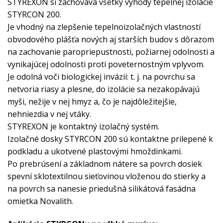
STYREXON si zachováva všetky výhody tepelnej izolácie
STYRCON 200.
Je vhodný na zlepšenie tepelnoizolačných vlastností
obvodového plášťa nových aj starších budov s dôrazom
na zachovanie paropriepustnosti, požiarnej odolnosti a
vynikajúcej odolnosti proti poveternostným vplyvom.
Je odolná voči biologickej invázii: t. j. na povrchu sa
netvoria riasy a plesne, do izolácie sa nezakopávajú
myši, nežije v nej hmyz a, čo je najdôležitejšie,
nehniezdia v nej vtáky.
STYREXON je kontaktný izolačný systém.
Izolačné dosky STYRCON 200 sú kontaktne prilepené k
podkladu a ukotvené plastovými hmoždinkami.
Po prebrúsení a základnom nátere sa povrch dosiek
spevní sklotextilnou sieťovinou vloženou do stierky a
na povrch sa nanesie priedušná silikátová fasádna
omietka Novalith.