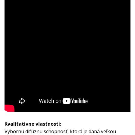
Kvalitatívne vlastnosti:
Výbornú difúznu schopnosť, ktorá je daná veľkou