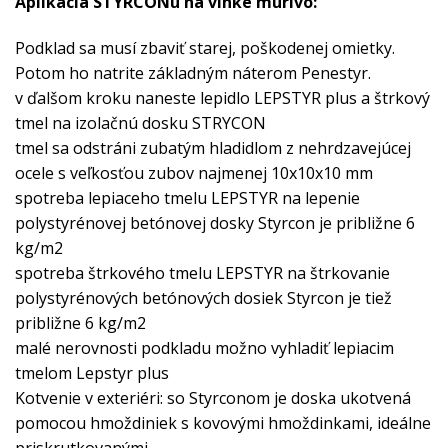
Aplikácia STYRCONu na vlhké murivo:
Podklad sa musí zbaviť starej, poškodenej omietky.
Potom ho natrite základným náterom Penestyr.
v ďalšom kroku naneste lepidlo LEPSTYR plus a štrkový
tmel na izolačnú dosku STRYCON
tmel sa odstráni zubatým hladidlom z nehrdzavejúcej
ocele s veľkosťou zubov najmenej 10x10x10 mm
spotreba lepiaceho tmelu LEPSTYR na lepenie
polystyrénovej betónovej dosky Styrcon je približne 6
kg/m2
spotreba štrkového tmelu LEPSTYR na štrkovanie
polystyrénových betónových dosiek Styrcon je tiež
približne 6 kg/m2
malé nerovnosti podkladu možno vyhladiť lepiacim
tmelom Lepstyr plus
Kotvenie v exteriéri: so Styrconom je doska ukotvená
pomocou hmoždiniek s kovovými hmoždinkami, ideálne
priskrutkovanými