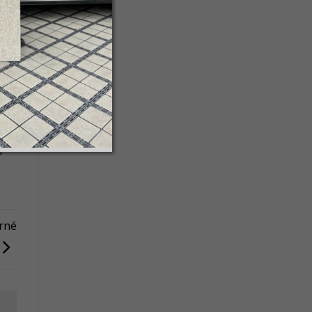
bu
ky
.
m
erné