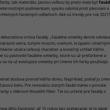
r farby, tak materiálu. Jasnou voľbou by preto mala byť
fasá
veternostným podmienkam, vysoko odolná proti plesniam a
erfektných farebných odtieňoch. Aké sú trendy pre rok 2021
a dekoratívna vrstva fasády. „Fasádne omietky denne odoláv
s nárazmi vetra, tuhými mrazmi, snehom, krúpami i slnečným
 hlavne utvára celkový charakter a konečný vzhľad Vášho
é sú pastovité fasádne omietky, ktoré sú už prefarbené a
v sa na už existujúce omietky pri zmene ich farby používajú
nať doslova prerod Vášho domu. Napríklad, pokiaľ ju zmen
časovú bielu. Pre renováciu starých fasád máme v ponuke
farby s vláknom Novalith Fiber. Tie sú určené pre fasády s
mne dlhú životnosť, až 15 rokov bez pretieranie. Je to dané