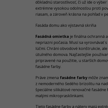
dôkladnú starostlivosť, či už ide o výbe
extrémne vysokou odolnosťou proti po
riasam, a zároveň krásna na pohľad v p
Fasáda domu ako výstavná skriňa
Fasádná omietka
je finálna ochranná 
nepriazni počasia. Musí sa vyrovnávať 
lúčmi. Chráni obvodové konštrukcie, ale
útulného domova. Najčastejšie používan
pripravené na použitie, u starších domo
fasádne farby.
Práve zmena
fasádne farby
môže zname
z nemoderného šedého brizolitu na nad
špeciálne silikátové renovačné fasádne 
malými mikroprasklinkami.
Tieto fasádne farby a nátery majú extré