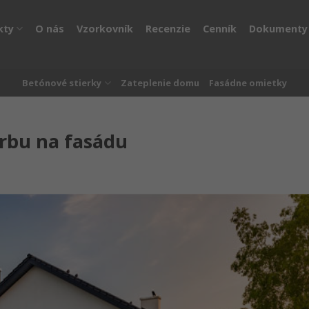
kty
O nás
Vzorkovník
Recenzie
Cenník
Dokumenty
Betónové stierky
Zateplenie domu
Fasádne omietky
rbu na fasádu