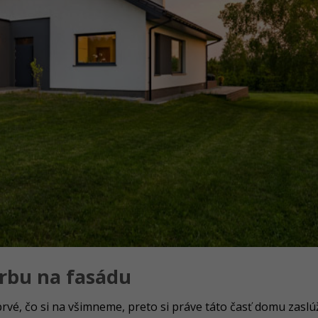
rbu na fasádu
 prvé, čo si na všimneme, preto si práve táto časť domu zaslú