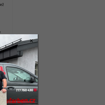
iež
e
jú.
yt
ie,
na
dy,