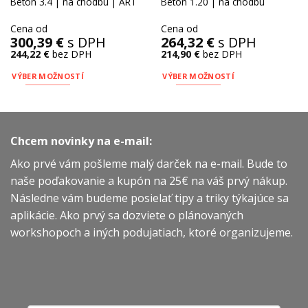
Betón 3.4 | na chodbu | ART
Betón 1.20 | na chodbu
Cena od
Cena od
300,39
€
s DPH
264,32
€
s DPH
244,22
€
bez DPH
214,90
€
bez DPH
VÝBER MOŽNOSTÍ
VÝBER MOŽNOSTÍ
Tento
Tento
produkt
produkt
má
má
viacero
viacero
Chcem novinky na e-mail:
variantov.
variantov.
Ako prvé vám pošleme malý darček na e-mail. Bude to
Možnosti
Možnosti
si
si
naše poďakovanie a kupón na 25€ na váš prvý nákup.
môžete
môžete
Následne vám budeme posielať tipy a triky týkajúce sa
vybrať
vybrať
aplikácie. Ako prvý sa dozviete o plánovaných
na
na
workshopoch a iných podujatiach, ktoré organizujeme.
stránke
stránke
produktu.
produktu.