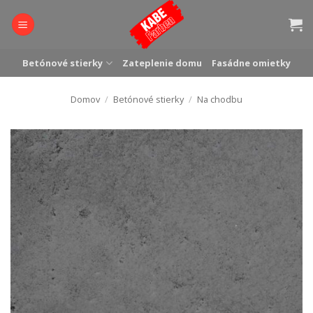
Skip
to
content
Betónové stierky
Zateplenie domu
Fasádne omietky
Domov
/
Betónové stierky
/
Na chodbu