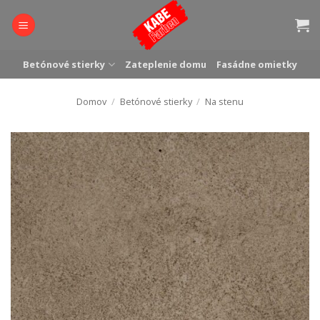
Skip
to
content
Betónové stierky
Zateplenie domu
Fasádne omietky
Domov
/
Betónové stierky
/
Na stenu