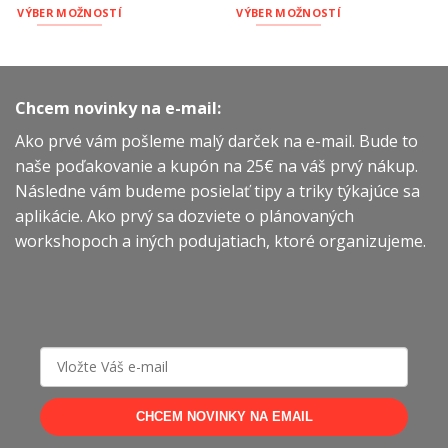
VÝBER MOŽNOSTÍ
VÝBER MOŽNOSTÍ
Tento
Tento
produkt
produkt
má
má
viacero
viacero
Chcem novinky na e-mail:
variantov.
variantov.
Ako prvé vám pošleme malý darček na e-mail. Bude to
Možnosti
Možnosti
si
si
naše poďakovanie a kupón na 25€ na váš prvý nákup.
môžete
môžete
Následne vám budeme posielať tipy a triky týkajúce sa
vybrať
vybrať
aplikácie. Ako prvý sa dozviete o plánovaných
na
na
workshopoch a iných podujatiach, ktoré organizujeme.
stránke
stránke
produktu.
produktu.
CHCEM NOVINKY NA EMAIL