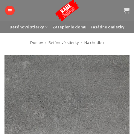
Skip
to
content
Betónové stierky
Zateplenie domu
Fasádne omietky
Domov
/
Betónové stierky
/
Na chodbu