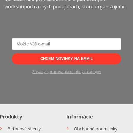
na
na
workshopoch a iných podujatiach, ktoré organizujeme.
stránke
stránke
produktu.
produktu.
CHCEM NOVINKY NA EMAIL
Zásady spracovania osobných údajov
Produkty
Informácie
Betónové stierky
Obchodné podmienky