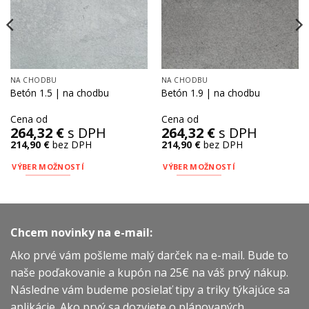
NA CHODBU
NA CHODBU
Betón 1.5 | na chodbu
Betón 1.9 | na chodbu
Cena od
Cena od
264,32
€
s DPH
264,32
€
s DPH
214,90
€
bez DPH
214,90
€
bez DPH
VÝBER MOŽNOSTÍ
VÝBER MOŽNOSTÍ
Tento
Tento
produkt
produkt
má
má
viacero
viacero
Chcem novinky na e-mail:
variantov.
variantov.
Ako prvé vám pošleme malý darček na e-mail. Bude to
Možnosti
Možnosti
si
si
naše poďakovanie a kupón na 25€ na váš prvý nákup.
môžete
môžete
Následne vám budeme posielať tipy a triky týkajúce sa
vybrať
vybrať
aplikácie. Ako prvý sa dozviete o plánovaných