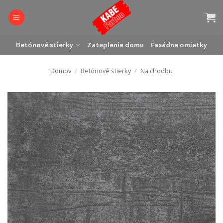
Skip
to
content
Betónové stierky
Zateplenie domu
Fasádne omietky
Domov
/
Betónové stierky
/
Na chodbu