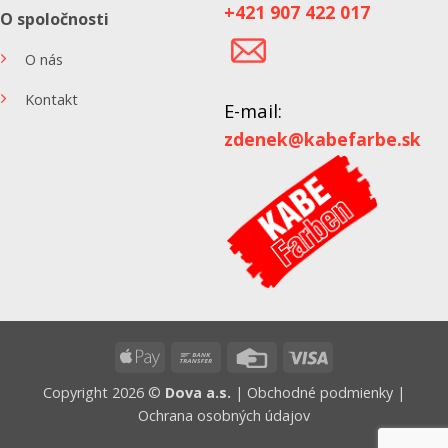
+421 907 422 017
O spoločnosti
O nás
Kontakt
E-mail:
zdenek@kabefarbe.sk
Apple
Bank
Credit
Visa
Pay
Transfer
Card
Copyright 2026 ©
Dova a.s.
|
Obchodné podmienky
|
Ochrana osobných údajov