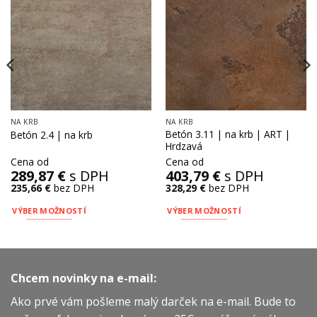
NA KRB
NA KRB
Betón 3.11 | na krb | ART |
Betón 2.4 | na krb
Hrdzavá
Cena od
Cena od
289,87
€
s DPH
403,79
€
s DPH
235,66
€
bez DPH
328,29
€
bez DPH
VÝBER MOŽNOSTÍ
VÝBER MOŽNOSTÍ
Tento
Tento
produkt
produkt
má
má
viacero
viacero
Chcem novinky na e-mail:
variantov.
variantov.
Ako prvé vám pošleme malý darček na e-mail. Bude to
Možnosti
Možnosti
si
si