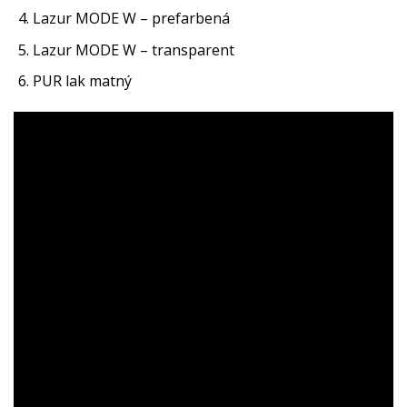
Lazur MODE W – prefarbená
Lazur MODE W – transparent
PUR lak matný