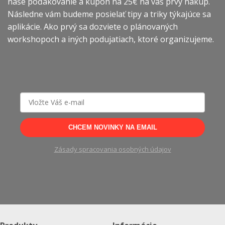
naše poďakovanie a kupón na 25€ na váš prvý nákup.
môžete
môžete
Následne vám budeme posielať tipy a triky týkajúce sa
vybrať
vybrať
aplikácie. Ako prvý sa dozviete o plánovaných
na
na
workshopoch a iných podujatiach, ktoré organizujeme.
stránke
stránke
produktu.
produktu.
CHCEM NOVINKY NA EMAIL
Zásady spracovania osobných údajov