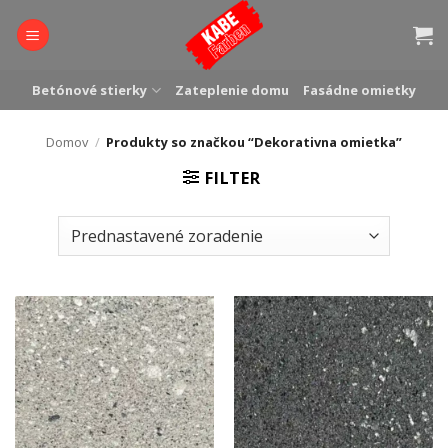
Skip
to
content
Betónové stierky
Zateplenie domu
Fasádne omietky
Domov
/
Produkty so značkou “Dekorativna omietka”
FILTER