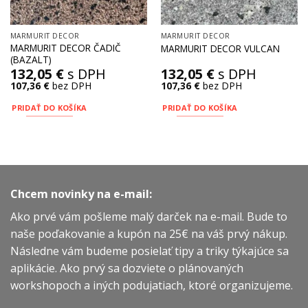
MARMURIT DECOR
MARMURIT DECOR
MARMURIT DECOR ČADIČ
MARMURIT DECOR VULCAN
(BAZALT)
132,05
€
s DPH
132,05
€
s DPH
107,36
€
bez DPH
107,36
€
bez DPH
PRIDAŤ DO KOŠÍKA
PRIDAŤ DO KOŠÍKA
Chcem novinky na e-mail:
Ako prvé vám pošleme malý darček na e-mail. Bude to
naše poďakovanie a kupón na 25€ na váš prvý nákup.
Následne vám budeme posielať tipy a triky týkajúce sa
aplikácie. Ako prvý sa dozviete o plánovaných
workshopoch a iných podujatiach, ktoré organizujeme.