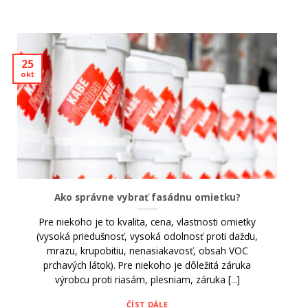
25
okt
Ako správne vybrať fasádnu omietku?
Pre niekoho je to kvalita, cena, vlastnosti omietky
(vysoká priedušnosť, vysoká odolnosť proti dažďu,
mrazu, krupobitiu, nenasiakavosť, obsah VOC
prchavých látok). Pre niekoho je dôležitá záruka
výrobcu proti riasám, plesniam, záruka [...]
ČÍST DÁLE