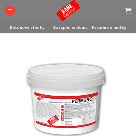
Skip
to
content
Betónové stierky
Zateplenie domu
Fasádne omietky