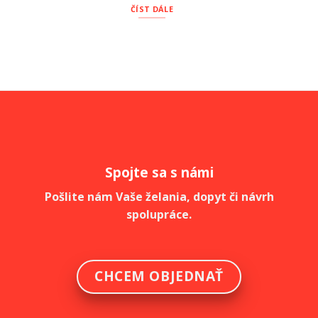
ČÍST DÁLE
Spojte sa s námi
Pošlite nám Vaše želania, dopyt či návrh
spolupráce.
CHCEM OBJEDNAŤ