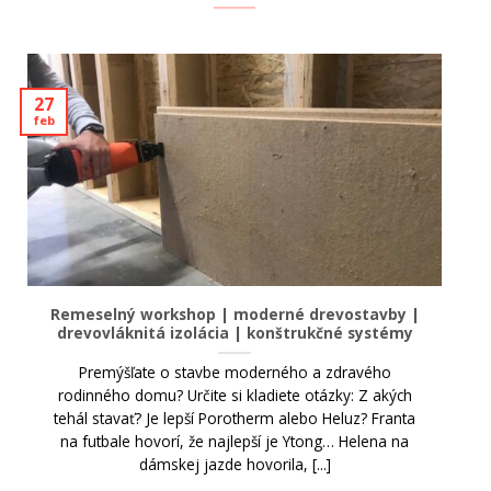
27
feb
Remeselný workshop | moderné drevostavby |
drevovláknitá izolácia | konštrukčné systémy
Premýšľate o stavbe moderného a zdravého
rodinného domu? Určite si kladiete otázky: Z akých
tehál stavať? Je lepší Porotherm alebo Heluz? Franta
na futbale hovorí, že najlepší je Ytong… Helena na
dámskej jazde hovorila, [...]